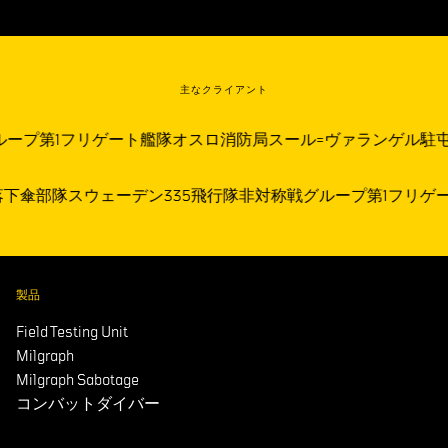
主なクライアント
第1フリゲート艦隊
オスロ消防局
スール=ヴァランゲル駐屯地
フ
ク大隊
落下傘部隊スウェーデン
335飛行隊
非対称戦グループ
第1
製品
Field Testing Unit
Milgraph
Milgraph Sabotage
コンバットダイバー