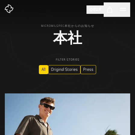
EUR
MICROMILSPEC本社からのお知らせ
本社
FILTER STORIES
All
Original Stories
Press