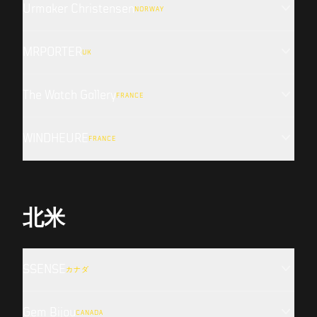
Urmaker Christensen
NORWAY
MRPORTER
UK
The Watch Gallery
FRANCE
WINDHEURE
FRANCE
北米
SSENSE
カナダ
Gem Bijou
CANADA