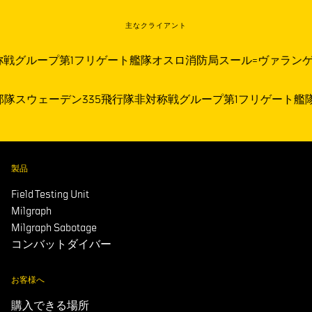
主なクライアント
戦グループ
第1フリゲート艦隊
オスロ消防局
スール=ヴァランゲ
部隊スウェーデン
335飛行隊
非対称戦グループ
第1フリゲート艦
製品
Field Testing Unit
Milgraph
Milgraph Sabotage
コンバットダイバー
お客様へ
購入できる場所