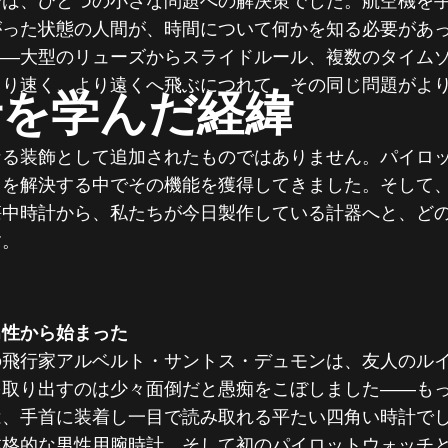
チは、ひとつの小さな問題への解決策でした。航空機を
がった状態の人間が、時間について何かを知る必要があ
――大型のリューズからスライドルール、複数のタイム
より速く、より遠くへ飛ぶにつれて、その同じ問題がよ
行を学んだ経緯
なる装飾として追加されたものではありません。パイロ
さを解決する中でその機能を獲得してきました。そして
懐中時計から、私たちが今日製作している計器へと、ど
す。
男性から始まった
ルの飛行家アルベルト・サントス・デュモンは、友人のル
を取り出すのは少々面倒だと愚痴をこぼしました――も
は、手首に装着し一目で読み取れる平たい四角い時計で
本格的な男性用腕時計、そして初のパイロットウォッチ