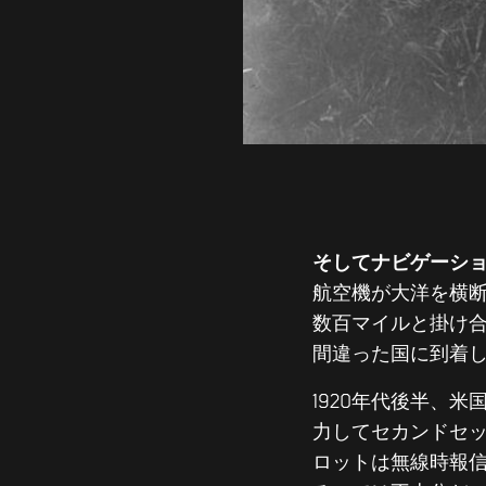
そしてナビゲーシ
航空機が大洋を横
数百マイルと掛け
間違った国に到着
1920年代後半、
力してセカンドセ
ロットは無線時報