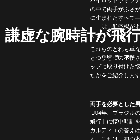
パイロットウォッ
の中で両手がふさ
に生まれたすべて
――は、航空機が
謙虚な腕時計が飛
です。
これらのどれも単
June 29, 2026
とつひとつの不便
ップに取り付けた
たかをご紹介しま
両手を必要とした
1904年、ブラジ
飛行中に懐中時計
カルティエの答え
す。これは、初の