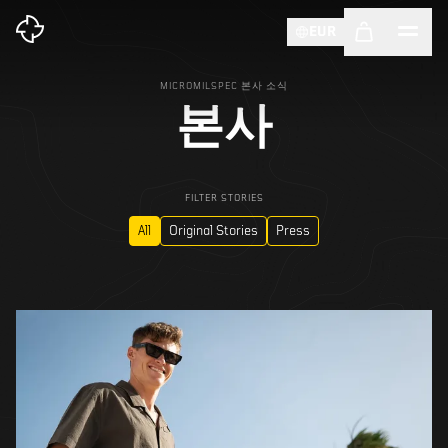
EUR
MICROMILSPEC 본사 소식
본사
FILTER STORIES
All
Original Stories
Press