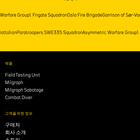
e Group
1. Frigate Squadron
Oslo Fire Brigade
Garrison of Sør-Varanger
F
emark Battalion
Paratroopers SWE
335 Squadron
Asymmetric Warfare
제품
Field Testing Unit
Milgraph
Milgraph Sabotage
Combat Diver
고객을 위한 정보
구매처
회사 소개