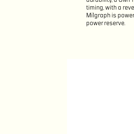
timing, with a rev
Milgraph is power
power reserve.