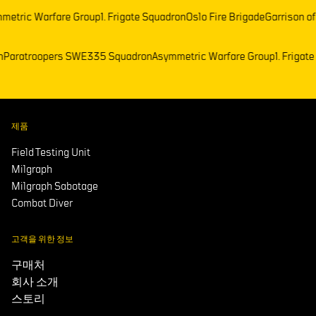
etric Warfare Group
1. Frigate Squadron
Oslo Fire Brigade
Garrison of
on
Paratroopers SWE
335 Squadron
Asymmetric Warfare Group
1. Friga
제품
Field Testing Unit
Milgraph
Milgraph Sabotage
Combat Diver
고객을 위한 정보
구매처
회사 소개
스토리