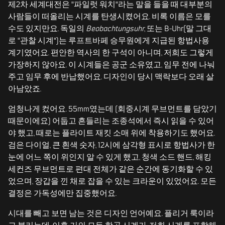
제2차 세계대전은 "파일럿 워치"라는 말을 들을 때 대부분의
사람들이 떠올리는 시계를 탄생시켰어요. 비록 이름은 모를
수도 있지만요. 독일의
Beobachtungsuhr
, 또는 B-Uhr(말 그대
로 "관찰 시계")는 루프트바페 승무원에게 지급된 항법사용
계기였어요. 편안한 역사의 한 구석이 아니며, 저희도 그렇게
가장하지 않아요. 이 시계들은 공군 소유였고, 임무 전에 나눠
주고 임무 후에 반납했어요. 디자인이 당시 맥락보다 오래 살
아남았죠.
엄청나게 컸어요. 55mm였는데 (회중시계 무브먼트를 담았기
때문이에요) 어둡고 흔들리는 조종석에서 즉시 읽을 수 있어
야 했고, 때로는 플라이트 재킷 소매 위에 착용하기도 했어요.
검은 다이얼, 큰 흰색 숫자, 12시에 삼각형 표시로 항법사가 한
눈에 어느 쪽이 위인지 알 수 있게 했고, 청색 소드 핸드, 해킹
세컨즈 무브먼트로 편대 전체가 같은 순간에 동기화할 수 있
었으며, 장갑을 낀 채로 잡을 수 있는 크라운이 있었어요. 모든
결정은 가독성에만 집중했어요.
시대를 빼고 보면 남는 것은 디자인 언어예요. 플리거 룩이라