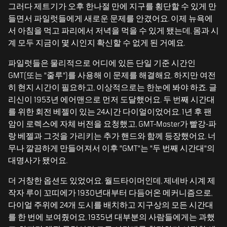
그러다 제트기가 오후 한나절 만에 지구를 횡단할 수 있게 만
들면서 파일럿들에게 새로운 문제를 안겼어요. 이제 뉴욕에
서 아침을 먹고 파리에서 저녁을 먹을 수 있게 됐는데, 몸과 시
계 모두 지금이 몇 시인지 확신할 수 없게 된 거예요.
파일럿들은 물리적으로 어디에 있든 단일 기준 시간인
GMT(또는 "줄루")를 사용해 이 문제를 해결해요. 하지만 여전
히 현지 시간이 필요하고, 이상적으로는 한눈에 봐야 하죠. 글
리신이 1953년 에어맨으로 먼저 도달했어요. 두 번째 시간대
를 위한 회전 베젤이 있는 24시간 다이얼이었어요. 1년 후 팬
암이 로렉스에 자체 버전을 요청했고, GMT-Master가 빨강-파
랑 베젤과 그것을 가리키는 추가 핸드와 함께 등장했어요. 너
무나 깔끔하게 만들어져서 이후 "GMT"는 "두 번째 시간대"의
대명사가 됐어요.
더 거창한 옵션도 있었어요. 월드타이머인데, 제네바 시계 제
작자 루이 꼬띠에가 1930년대부터 다듬어온 메커니즘으로,
다이얼 주위에 24개 도시를 배치하고 지구상의 모든 시간대
를 한 번에 보여줬어요. 1935년 대부분의 사람들에게는 과했