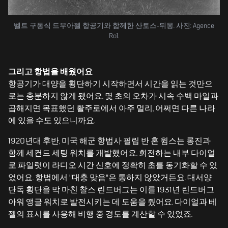
벨트 구동식 드무아젤 항공기와 함께한 산토스-뒤몽. 사진: Agence
Rol.
그리고 항법을 배웠어요
항공기가 대양을 횡단하기 시작하면서 시간을 읽는 것만으
로는 충분하지 않게 됐어요. 몇 초의 오차가 시속 수백 마일과
곱해지면 목표했던 활주로에서 아주 멀리, 어쩌면 다른 나라
에 있을 수도 있으니까요.
1920년대 후반, 미국 해군 항법사 필립 반 혼 윔스는 롱진과
함께 세컨드 세팅 워치를 개발했어요. 회전하는 내부 다이얼
로 파일럿이 라디오 시간 신호에 정확히 초를 동기화할 수 있
었어요. 항법에서 "대충 맞음"은 통하지 않았거든요. 대서양
단독 횡단을 막 마친 찰스 린드버그는 이를 1931년 린드버그
아워 앵글 워치로 발전시키는 데 도움을 줬어요. 다이얼과 베
젤의 표시를 사용해 비행 중 경도를 계산할 수 있었죠.