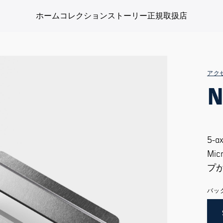
ホーム
コレクション
ストーリー
正規取扱店
アク
5-
Mi
プ
バッ