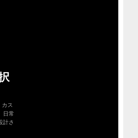
択
、カス
、日常
設計さ