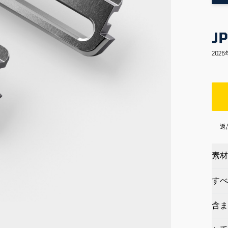
JP
202
返
素材
すべ
含ま