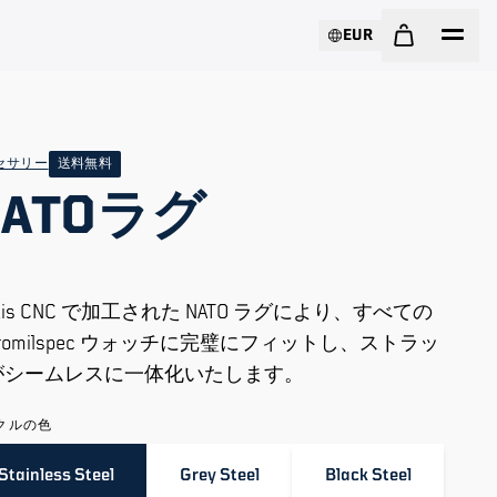
EUR
セサリー
送料無料
NATOラグ
axis CNC で加工された NATO ラグにより、すべての
cromilspec ウォッチに完璧にフィットし、ストラッ
がシームレスに一体化いたします。
クルの色
Stainless Steel
Grey Steel
Black Steel