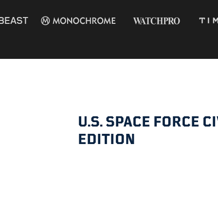
DECLASSIFIED EDITION
SPACE
U.S. SPACE FORCE C
EDITION
FORCE