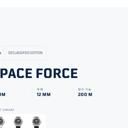
DECLASSIFIED EDITION
PACE FORCE
즈
두께
방수 기능
MM
12 MM
200 M
T VARIANT