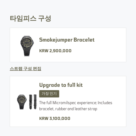
모든 이미지
타임피스 구성
DECLASSIFIED EDITION
Smokejumper Bracelet
KRW 2,900,000
SMOKEJUMPER
스트랩 구성 편집
사이즈
두께
방수
42 MM
12 MM
200 M
Upgrade to full kit
가장 인기
SELECT VARIANT
The full Micromilspec experience; Includes
bracelet, rubber and leather strap
KRW 3,100,000
KRW 2,900,000
부터
통화 변경