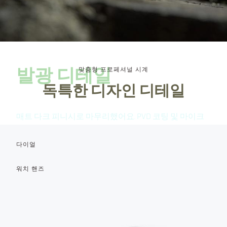
발광 디테일
맞춤형 프로페셔널 시계
독특한 디자인 디테일
매트 다크 피니시로 마무리했어요. PVD 코팅 및 마이크
로 블라스팅 스테인리스 스틸 케이스, 일체형 스트랩, 챔
퍼드 크라운 가드, 스크류인 크라운과 사파이어 크리스
다이얼
탈. 최고 등급 SuperLuminova X1으로 베젤, 다이얼, 핸즈에
자체 발광 옐로우 시그널 컬러를 적용했어요.
워치 핸즈