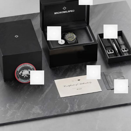
이
박스
추가
보증
공간
태그
정품
프리
밀리
인증
미엄
터리
서
파이
패치
버
클로
스