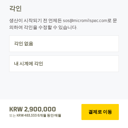
모든 가격에는 VAT/세금이 포함됩니다
각인
품절되었습니다. 목록에 가입하시면 향후 출시 소식을 알
생산이 시작되기 전 언제든 sos@micromilspec.com로 문
려드리겠습니다.
의하여 각인을 수정할 수 있습니다.
이메일
각인 없음
내 시계에 각인
다음 에디션 알림 신청
제품 상세
치수
KRW 2,900,000
결제로 이동
또는
KRW 483,333 6개월 동안 매월
5년 국제 보증