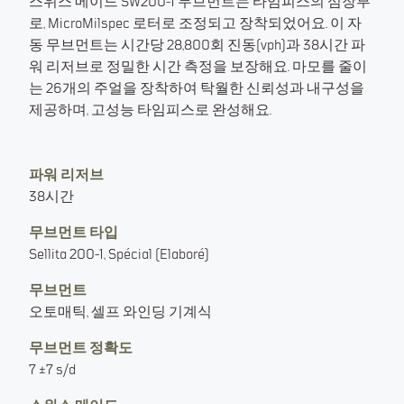
스위스 메이드 SW200-1 무브먼트는 타임피스의 심장부
로, MicroMilspec 로터로 조정되고 장착되었어요. 이 자
동 무브먼트는 시간당 28,800회 진동(vph)과 38시간 파
워 리저브로 정밀한 시간 측정을 보장해요. 마모를 줄이
는 26개의 주얼을 장착하여 탁월한 신뢰성과 내구성을
제공하며, 고성능 타임피스로 완성해요.
파워 리저브
38시간
무브먼트 타입
Sellita 200-1, Spécial (Elaboré)
무브먼트
오토매틱, 셀프 와인딩 기계식
무브먼트 정확도
7 ±7 s/d