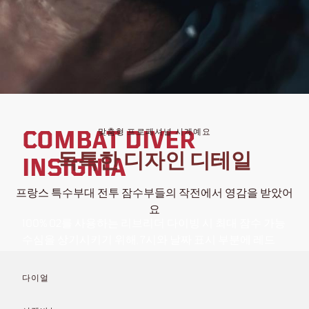
COMBAT DIVER
맞춤형 프로페셔널 시계예요
독특한 디자인 디테일
INSIGNIA
프랑스 특수부대 전투 잠수부들의 작전에서 영감을 받았어
요
100% O2를 사용하는 리브리더 다이빙 시 최대 잠수 가능
수심을 상기시키기 위해, 7시와 날짜 표시 부분에 레드
디테일을 더했어요. PVD 코팅과 마이크로 블라스트 처리
된 스테인리스 스틸 케이스, 일체형 스트랩, 챔퍼 처리된
다이얼
크라운 가드, 스크류 인 크라운, 사파이어 크리스털로 완
성했어요.