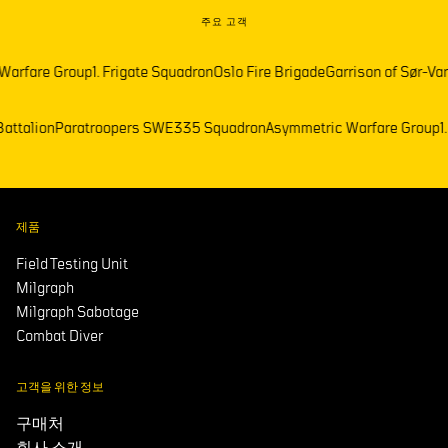
주요 고객
re Group
1. Frigate Squadron
Oslo Fire Brigade
Garrison of Sør-Varange
mark Battalion
Paratroopers SWE
335 Squadron
Asymmetric Warfare G
제품
Field Testing Unit
Milgraph
Milgraph Sabotage
Combat Diver
고객을 위한 정보
구매처
회사 소개