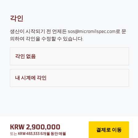
지금 주문하기
각인
이자 없음, 추가 비용 없음
또는 원하는 속도로 결제
부터
생산이 시작되기 전 언제든 sos@micromilspec.com로 문
KRW 483,333
의하여 각인을 수정할 수 있습니다.
무료 반품. 전액 환불.
30일 환불 보장*
각인 없음
도움이 필요하시면 문의하세요
내 시계에 각인
제품 관련 질문은
sos@micromilspec.com
로 문의해 주
세요
제품 상세 정보
크기
KRW 2,900,000
결제로 이동
또는
KRW 483,333 6개월 동안 매월
5년 국제 보증