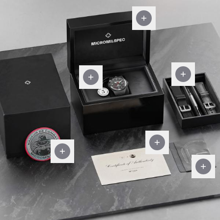
디스
플레
이
박스
더
넉넉
보증
한
태그
수납
공간
Certificate
Of
Military
프리
Authenticity
Patch
미엄
Fiber
Cloth