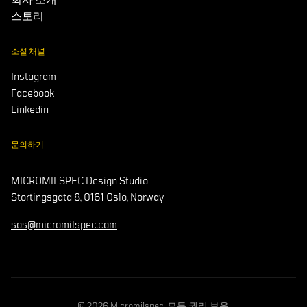
스토리
소셜 채널
Instagram
Facebook
Linkedin
문의하기
MICROMILSPEC Design Studio
Stortingsgata 8, 0161 Oslo, Norway
sos@micromilspec.com
© 2026 Micromilspec. 모든 권리 보유.