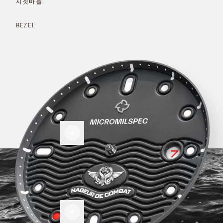
시곗바늘
BEZEL
다이
얼
디테
일
레드
디테