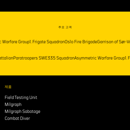
주요 고객
Warfare Group
1. Frigate Squadron
Oslo Fire Brigade
Garrison of Sør-Va
Battalion
Paratroopers SWE
335 Squadron
Asymmetric Warfare Group
1
제품
Field Testing Unit
Milgraph
Milgraph Sabotage
Combat Diver