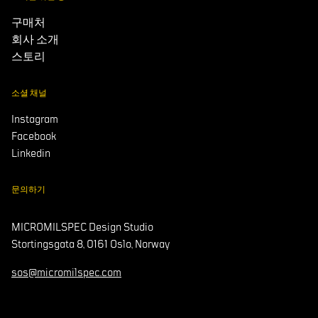
구매처
회사 소개
스토리
소셜 채널
Instagram
Facebook
Linkedin
문의하기
MICROMILSPEC Design Studio
Stortingsgata 8, 0161 Oslo, Norway
sos@micromilspec.com