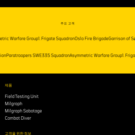
주요 고객
ric Warfare Group
1. Frigate Squadron
Oslo Fire Brigade
Garrison of Sø
alion
Paratroopers SWE
335 Squadron
Asymmetric Warfare Group
1. Fr
제품
Field Testing Unit
Milgraph
Milgraph Sabotage
Combat Diver
고객을 위한 정보