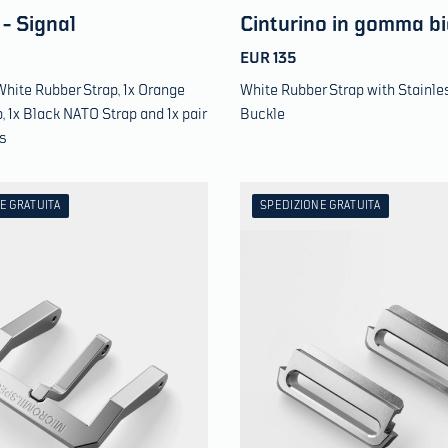
 - Signal
Cinturino in gomma b
EUR 135
White Rubber Strap, 1x Orange
White Rubber Strap with Stainle
, 1x Black NATO Strap and 1x pair
Buckle
s
E GRATUITA
SPEDIZIONE GRATUITA