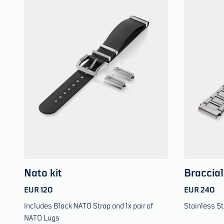
Nato kit
Braccial
EUR 120
EUR 240
Includes Black NATO Strap and 1x pair of
Stainless St
NATO Lugs