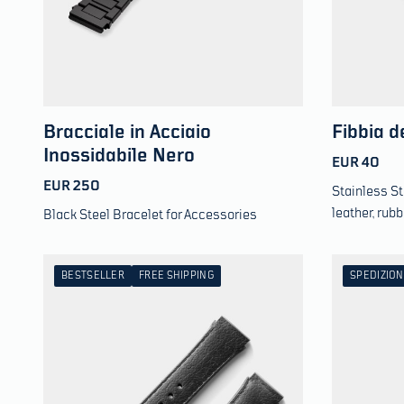
Bracciale in Acciaio
Fibbia d
Inossidabile Nero
EUR 40
EUR 250
Stainless St
leather, rub
Black Steel Bracelet for Accessories
BESTSELLER
FREE SHIPPING
SPEDIZION