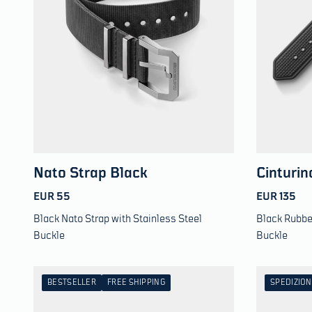
Nato Strap Black
Cinturi
EUR 55
EUR 135
Black Nato Strap with Stainless Steel
Black Rubber
Buckle
Buckle
BESTSELLER
FREE SHIPPING
SPEDIZION