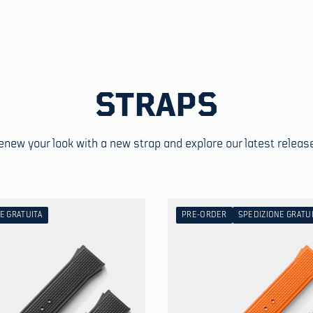
STRAPS
enew your look with a new strap and explore our latest releas
E GRATUITA
PRE-ORDER
SPEDIZIONE GRATU