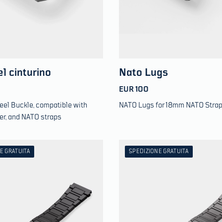
el cinturino
Nato Lugs
EUR 100
eel Buckle, compatible with
NATO Lugs for 18mm NATO Stra
ber, and NATO straps
E GRATUITA
SPEDIZIONE GRATUITA