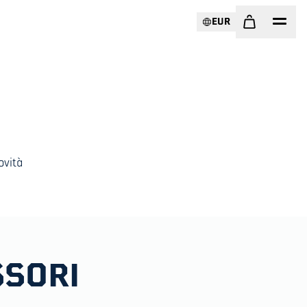
EUR
ovità
SSORI