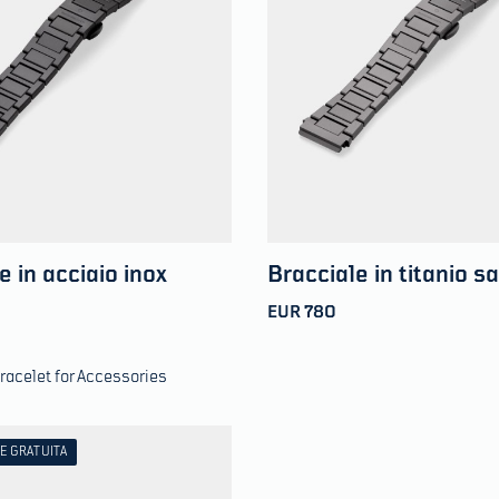
e in acciaio inox
Bracciale in titanio s
EUR 780
racelet for Accessories
E GRATUITA