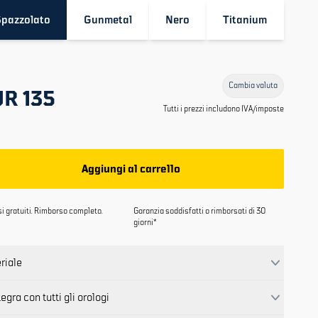
pazzolato
Gunmetal
Nero
Titanium
Cambia valuta
R 135
Tutti i prezzi includono IVA/imposte
Aggiungi al carrello
i gratuiti. Rimborso completo.
Garanzia soddisfatti o rimborsati di 30
giorni*
riale
tegra con tutti gli orologi