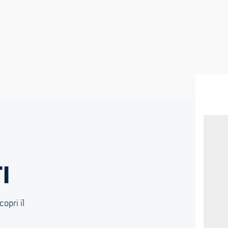
I
opri il