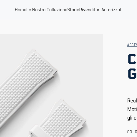
Home
La Nostra Collezione
Storie
Rivenditori Autorizzati
ACCE
C
Real
Moti
gli 
COLO