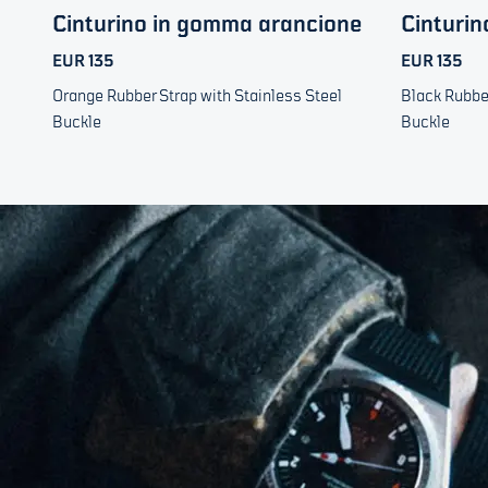
Cinturino in gomma arancione
Cinturi
EUR 135
EUR 135
Orange Rubber Strap with Stainless Steel
Black Rubber
Buckle
Buckle