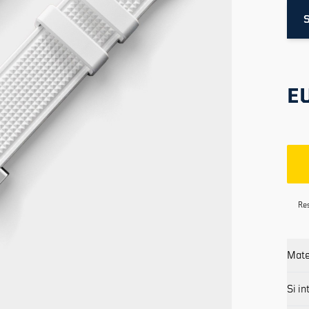
S
EU
Res
Mate
Si in