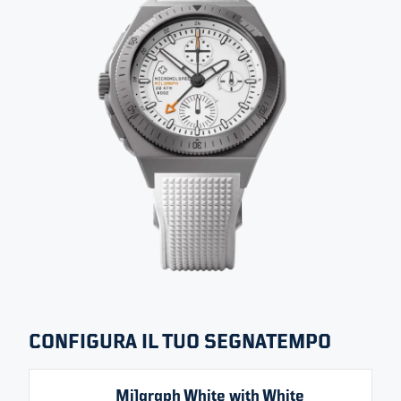
Tutte le immagini
REALIZZATO SU ORDINAZIONE
MILGRAPH - WHITE
EDITION
DIMENSIONI
SPESSORE
RESISTENZA ALL’ACQUA
42 MM
15 MM
200 M
SELECT VARIANT
CONFIGURA IL TUO SEGNATEMPO
Milgraph White with White