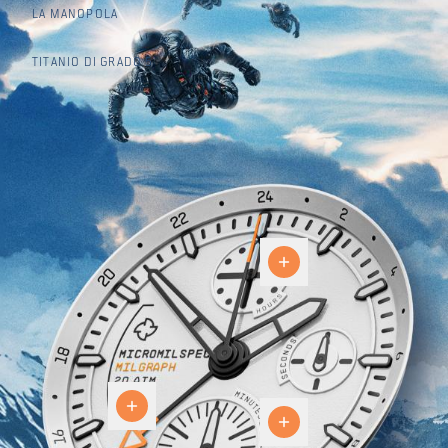
LA MANOPOLA
TITANIO DI GRADO 5
Chrono
GMT
24
Il
ore
quadrante