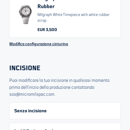
Rubber
RELATED VARIANTS
Milgraph White Timepiece with white rubber
Black Badger Project
strap
Milgraph Black
Sabotage
EUR 3,500
Modifica configurazione cinturino
EUR 3,500
Da
Cambia valuta
Tutti i prezzi includono IVA/imposte
INCISIONE
Esaurito. Iscriviti alla nostra lista e ti informeremo sulle
prossime uscite.
Puoi modificare la tua incisione in qualsiasi momento
prima dell’inizio della produzione contattando
La tua e-mail
sos@micromilspec.com.
Senza incisione
Iscriviti per la prossima edizione