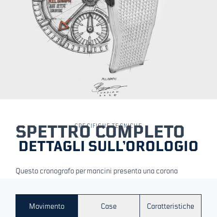
SPETTRO COMPLETO
SPECIFICHE TECNICHE
DETTAGLI SULL’OROLOGIO
Questo cronografo per mancini presenta una corona
spostata sul lato opposto, migliorando la libertà di
movimento e il comfort e riducendo al minimo i fastidi
durante le attività sul campo e quelle fisiche. La lunetta
Movimento
Case
Caratteristiche