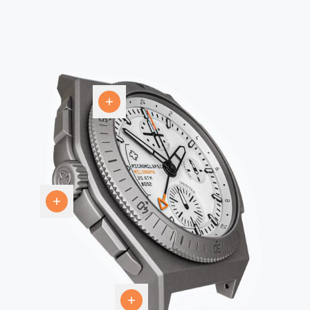
Cornice
Corona
Titanio
grado