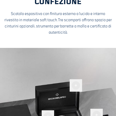
CONFEZIONE
Scatola espositiva con finitura esterna a lucido e interno
rivestito in materiale soft touch. Tre scomparti offrono spazio per
cinturini opzionali, strumento per barrette a molla e certificato di
autenticità.
Scatola
espositiva
Più
Etichetta
spazio