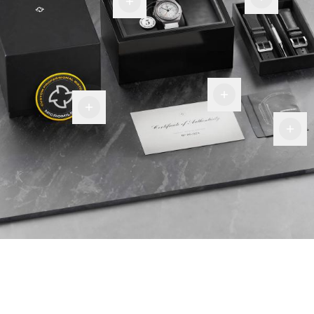
di
per te
garanzia
Certificato
di
Patch
autenticità
Panno in
militare
fibra
premium