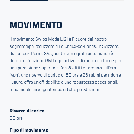
QuadGrip di MICROMILSPEC, con le sue quattro profonde
scanalature, consente un utilizzo fluido anche quando si
indossa l’equipaggiamento completo. La cassa in titanio
micro-sabbiato e il perno di ricarica rosso alert
MOVIMENTO
conferiscono un aspetto tattico scuro e resistente. Ogni
sottoquadrante del cronografo è chiaramente etichettato
Il movimento Swiss Made L121 è il cuore del nostro
per una coordinazione immediata.
segnatempo, realizzato a La Chaux-de-Fonds, in Svizzera,
da La Joux-Perret SA. Questo cronografo automatico è
dotato di funzione GMT aggiuntiva e di ruota a colonne per
una precisione superiore. Con 28.800 alternanze all’ora
(vph), una riserva di carica di 60 ore e 26 rubini per ridurre
l’usura, offre un’affidabilità e una robustezza eccezionali,
rendendolo un segnatempo ad alte prestazioni
Riserva di carica
60 ore
Tipo di movimento