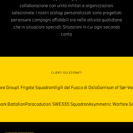
collaborazione con unità militari e organizzazioni
selezionate. I nostri orologi personalizzati sono progettati
per essere compagni affidabili sia nelle attività quotidiane
che in situazioni speciali. Situazioni in cui ogni secondo
conta.
CLIENTI SELEZIONATI
up
1. Frigate Squadron
Vigili del Fuoco di Oslo
Garrison of Sør-Varanger
F
ia)
Telemark Battalion
Paracadutisti SWE
335 Squadron
Asymmetric Wa