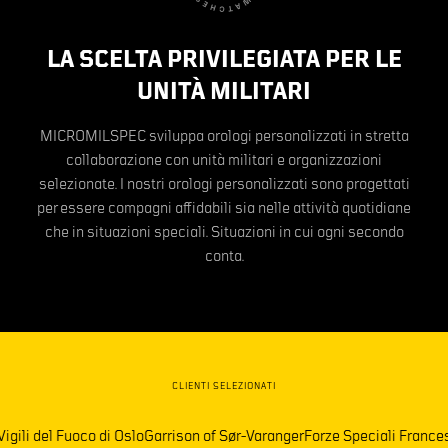
LA SCELTA PRIVILEGIATA PER LE
UNITÀ MILITARI
MICROMILSPEC sviluppa orologi personalizzati in stretta
collaborazione con unità militari e organizzazioni
selezionate. I nostri orologi personalizzati sono progettati
per essere compagni affidabili sia nelle attività quotidiane
che in situazioni speciali. Situazioni in cui ogni secondo
conta.
CLIENTI SELEZIONATI
gili del Fuoco di Oslo
Garrison of Sør-Varanger
Forze Speciali Francesi