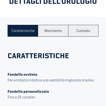
DETTAGLI DELL’OROLOGIO
Caratteristiche
Movimento
Custodia
Registrati
CARATTERISTICHE
Fondello avvitato
Per un’altezza ridotta e una vestibilità migliorata al polso
Fondello personalizzato
Fino a 25 caratteri