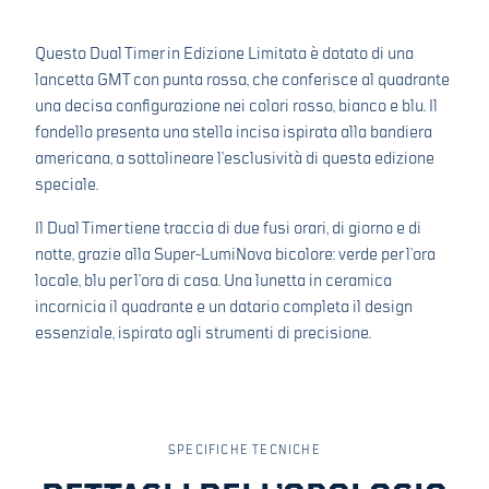
Questo Dual Timer in Edizione Limitata è dotato di una
lancetta GMT con punta rossa, che conferisce al quadrante
una decisa configurazione nei colori rosso, bianco e blu. Il
fondello presenta una stella incisa ispirata alla bandiera
americana, a sottolineare l’esclusività di questa edizione
speciale.
Il Dual Timer tiene traccia di due fusi orari, di giorno e di
notte, grazie alla Super-LumiNova bicolore: verde per l’ora
locale, blu per l’ora di casa. Una lunetta in ceramica
incornicia il quadrante e un datario completa il design
essenziale, ispirato agli strumenti di precisione.
SPECIFICHE TECNICHE