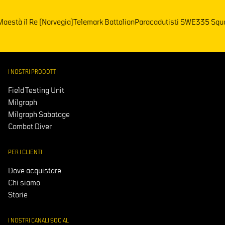
a Maestà il Re (Norvegia)
Telemark Battalion
Paracadutisti SWE
335 Sq
I NOSTRI PRODOTTI
Field Testing Unit
Milgraph
Milgraph Sabotage
Combat Diver
PER I CLIENTI
Dove acquistare
Chi siamo
Storie
I NOSTRI CANALI SOCIAL