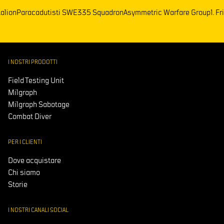
attalion
Paracadutisti SWE
335 Squadron
Asymmetric Warfare Group
1
I NOSTRI PRODOTTI
Field Testing Unit
Milgraph
Milgraph Sabotage
Combat Diver
PER I CLIENTI
Dove acquistare
Chi siamo
Storie
I NOSTRI CANALI SOCIAL