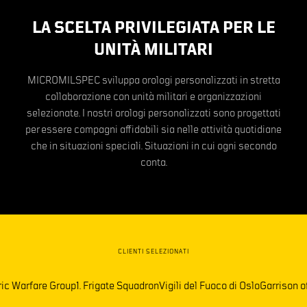
LA SCELTA PRIVILEGIATA PER LE
UNITÀ MILITARI
MICROMILSPEC sviluppa orologi personalizzati in stretta
collaborazione con unità militari e organizzazioni
selezionate. I nostri orologi personalizzati sono progettati
per essere compagni affidabili sia nelle attività quotidiane
che in situazioni speciali. Situazioni in cui ogni secondo
conta.
CLIENTI SELEZIONATI
Warfare Group
1. Frigate Squadron
Vigili del Fuoco di Oslo
Garrison of S