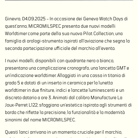
Ginevra, 04.09.2025 – In occasione dei Geneva Watch Days di
quest’anno, MICROMILSPEC presenta due nuovi modelli
Worldtimer come parte della sua nuova Pilot Collection, una
famiglia di orologi-strumento ispirati all’aviazione che segna la
seconda partecipazione ufficiale del marchio all’evento.
I nuovi modelli, disponibili con quadrante nero o bianco,
presentano una complicazione cronografo, una lancetta GMT e
un’indicazione worldtimer. Alloggiati in una cassa in titanio di
grado 5 e dotati di un inserto in ceramica per la lunetta
worldtimer in due finiture, indici e lancette luminescenti e un
discreto datario a ore 3. Animati dal calibro Manufacture La
Joux-Perret L122, sfoggiano un’estetica ispirata agli strumenti di
bordo che riflette la precisione, la funzionalità e la modernità
sinonimi del nome MICROMILSPEC.
Questi lanci arrivano in un momento cruciale per il marchio,