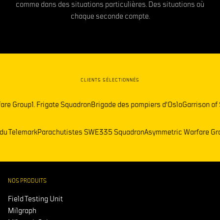
comme dans des situations particulières. Des situations où
chaque seconde compte.
CLIENTS SÉLECTIONNÉS
up
1. Frigate Squadron
Brigade des pompiers d'Oslo
Garrison of Sør-Var
ataillon du Telemark
Parachutistes SWE
335 Squadron
Asymmetric War
NOS PRODUITS
Field Testing Unit
Milgraph