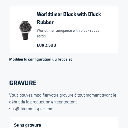
RELATED VARIANTS
Worldtimer Black with Black
Worldtimer White
Dualtimer Black
Rubber
Worldtimer timepiece with black rubber
strap
Dualtimer White
EUR 3,500
Modifier la configuration du bracelet
EUR 3,500
À partir de
Changer de devise
Tous les prix incluent la TVA/les taxes
GRAVURE
Épuisé. Inscrivez-vous à notre liste et nous vous informerons
des prochaines sorties.
Vous pouvez modifier votre gravure à tout moment avant le
début de la production en contactant
Votre e-mail
sos@micromilspec.com.
Sans gravure