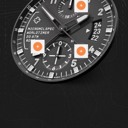
Chrono
GMT
24
Le
heures
cadran