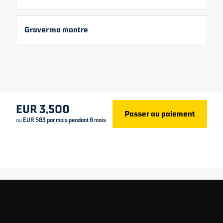
S’inscrire pour la prochaine édition
Graver ma montre
Détails du produit
Dimensions
Qu'est-ce que la fabrication sur commande ?
EUR 3,500
Passer au paiement
ou
EUR 583 par mois pendant 6 mois
Garantie internationale de 5 ans
Swiss Made