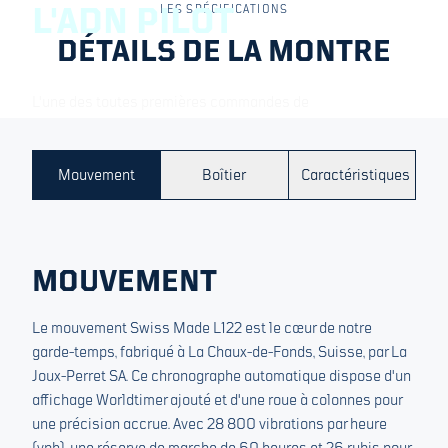
L'ADN PILOT
LES SPÉCIFICATIONS
DÉTAILS DE LA MONTRE
L'une des toutes premières commandes de
MICROMILSPEC était une montre de pilote conçue pour la
Royal Norwegian Air Force, un garde-temps créé pour des
professionnels travaillant à travers et synchronisant
Mouvement
Boîtier
Caractéristiques
plusieurs fuseaux horaires. Le nouveau Worldtimer revient
à ces origines, marquant l'introduction d'une catégorie Pilot
dédiée à notre Collection Annuelle
MOUVEMENT
Le mouvement Swiss Made L122 est le cœur de notre
garde-temps, fabriqué à La Chaux-de-Fonds, Suisse, par La
Joux-Perret SA. Ce chronographe automatique dispose d'un
affichage Worldtimer ajouté et d'une roue à colonnes pour
une précision accrue. Avec 28 800 vibrations par heure
(vph), une réserve de marche de 60 heures et 26 rubis pour