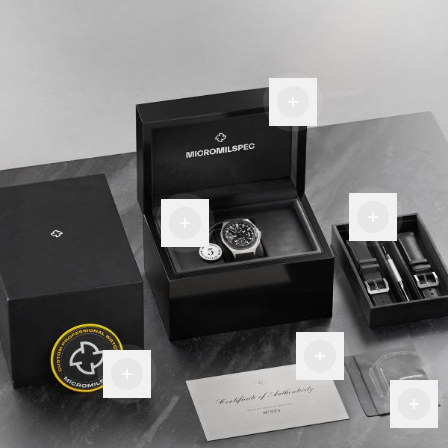
Boîte de
présentation
Place
Carte de
pour
garantie
davantage
Certificat
Écusson
d'authenticité
Chiffon
militaire
en fibre
haut de
gamme