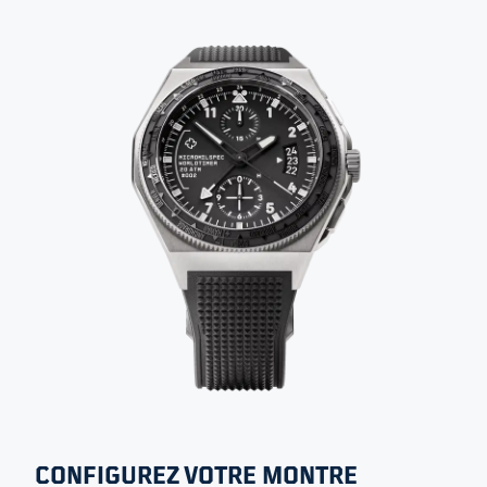
Toutes les images
FABRIQUÉ SUR COMMANDE
WORLDTIMER (NOIR)
TAILLE
ÉPAISSEUR
ÉTANCHÉITÉ
42 MM
15 MM
200 M
SELECT VARIANT
+4
CONFIGUREZ VOTRE MONTRE