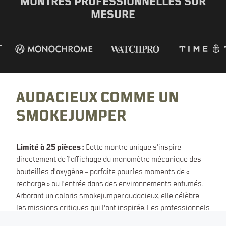
MONTRES PROFESSIONNELLES SUR
MESURE
ÉDITION DECLASSIFIED
SMOKEJUMPER
AUDACIEUX COMME UN
SMOKEJUMPER
Limité à 25 pièces :
Cette montre unique s'inspire
directement de l'affichage du manomètre mécanique des
bouteilles d'oxygène – parfaite pour les moments de «
recharge » ou l'entrée dans des environnements enfumés.
Arborant un coloris smokejumper audacieux, elle célèbre
les missions critiques qui l'ont inspirée. Les professionnels
pompiers peuvent obtenir une version personnalisée.