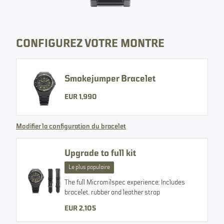
Toutes les images
CONFIGUREZ VOTRE MONTRE
Smokejumper Bracelet
ÉDITION DECLASSIFIED
EUR 1,990
SMOKEJUMPER
Modifier la configuration du bracelet
TAILLE
ÉPAISSEUR
ÉTANCHÉITÉ
42 MM
12 MM
Upgrade to full kit
200 M
Le plus populaire
SELECT VARIANT
The full Micromilspec experience; Includes
bracelet, rubber and leather strap
EUR 2,105