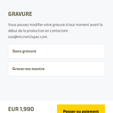
EUR 1,990
À partir de
Changer de devise
GRAVURE
Tous les prix incluent la TVA/les taxes
Vous pouvez modifier votre gravure à tout moment avant le
Épuisé. Inscrivez-vous à notre liste et nous vous informerons
début de la production en contactant
des prochaines sorties.
sos@micromilspec.com.
Votre e-mail
Sans gravure
Graver ma montre
S’inscrire pour la prochaine édition
Détails du produit
Dimensions
EUR 1,990
Passer au paiement