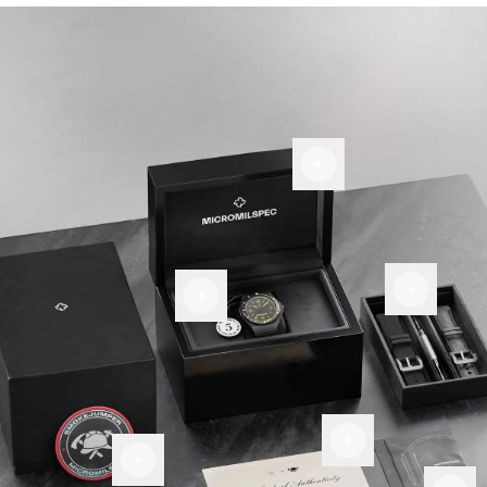
Coffret de
présentation
Place
Carte de
pour
garantie
davantage
Certificat
Écusson
d'authenticité
Chiffon
militaire
en fibre