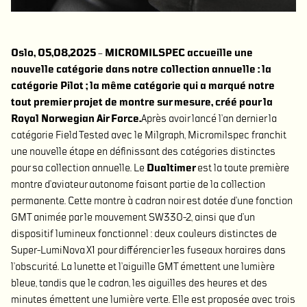
Oslo, 05,08,2025
–
MICROMILSPEC accueille une
nouvelle catégorie dans notre collection annuelle : la
catégorie Pilot ; la même catégorie qui a marqué notre
tout premier projet de montre sur mesure, créé pour la
Royal Norwegian Air Force.
Après avoir lancé l’an dernier la
catégorie Field Tested avec le Milgraph, Micromilspec franchit
une nouvelle étape en définissant des catégories distinctes
pour sa collection annuelle. Le
Dualtimer
est la toute première
montre d’aviateur autonome faisant partie de la collection
permanente. Cette montre à cadran noir est dotée d’une fonction
GMT animée par le mouvement SW330-2, ainsi que d’un
dispositif lumineux fonctionnel : deux couleurs distinctes de
Super-LumiNova X1 pour différencier les fuseaux horaires dans
l’obscurité. La lunette et l’aiguille GMT émettent une lumière
bleue, tandis que le cadran, les aiguilles des heures et des
minutes émettent une lumière verte. Elle est proposée avec trois