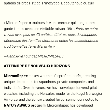
options de bracelet : acier inoxydable, caoutchouc ou cuir.
« Micromilspec a toujours été une marque qui conçoit des
garde-temps avec une véritable raison d’être.
Forts de notre
travail avec plus de 40 unités militaires, nous développons
désormais des familles distinctes selon les classifications
traditionnelles Terre, Mer et Air. »
—
HenrikRye,Founder, MICROMILSPEC
ATTEINDRE DE NOUVEAUX HORIZONS
Micromilspec
makes watches for professionals, creating
unique timepieces for squadrons, private companies, and
individuals. Over the years, we have developed several pilot
watches, including the Hercules, made for the Royal Norwegian
Air Force, and the Sentry, created for personnel connected to
NATO’s AWACS program
. Micromilspec has developed