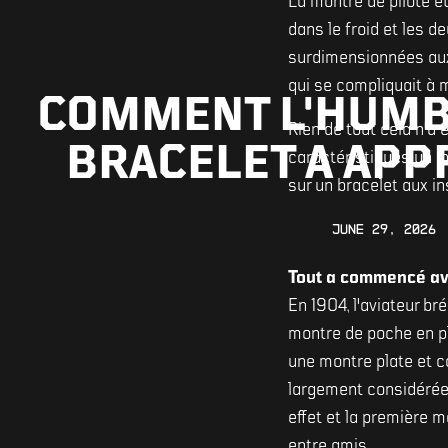
La montre de pilote é
dans le froid et les d
surdimensionnées aux
qui se compliquait à m
COMMENT L'HUMB
Rien de tout cela n'a
BRACELET A APPR
caractéristiques un i
sur un bracelet aux i
June 29, 2026
Tout a commencé av
En 1904, l'aviateur br
montre de poche en pl
une montre plate et car
largement considérée
effet et la première
entre amis.