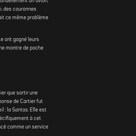
manuellement un avion,
vi, des couronnes
tait ce même problème
te ont gagné leurs
'une montre de poche
ier que sortir une
ponse de Cartier fut
l : la Santos. Elle est
cifiquement à cet
encé comme un service