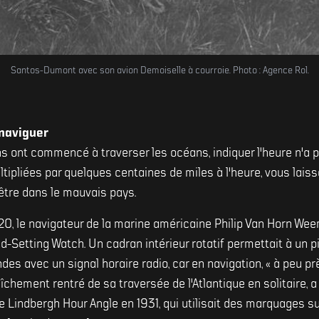
Santos-Dumont avec son avion Demoiselle à courroie. Photo : Agence Rol.
 naviguer
s ont commencé à traverser les océans, indiquer l'heure n'a p
tipliées par quelques centaines de miles à l'heure, vous laisse
-être dans le mauvais pays.
920, le navigateur de la marine américaine Philip Van Horn We
d-Setting Watch. Un cadran intérieur rotatif permettait à un p
s avec un signal horaire radio, car en navigation, « à peu près
îchement rentré de sa traversée de l'Atlantique en solitaire, a
 Lindbergh Hour Angle en 1931, qui utilisait des marquages sur