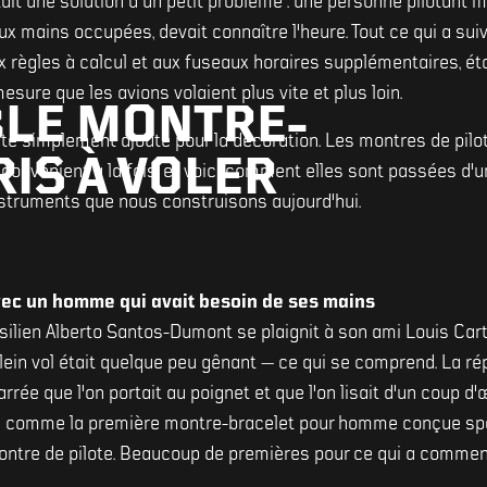
tait une solution à un petit problème : une personne pilotant 
eux mains occupées, devait connaître l'heure. Tout ce qui a sui
 règles à calcul et aux fuseaux horaires supplémentaires, é
esure que les avions volaient plus vite et plus loin.
LE MONTRE-
 été simplement ajouté pour la décoration. Les montres de pilo
IS À VOLER
nconvénient à la fois, et voici comment elles sont passées d
nstruments que nous construisons aujourd'hui.
ec un homme qui avait besoin de ses mains
ésilien Alberto Santos-Dumont se plaignit à son ami Louis Cart
ein vol était quelque peu gênant — ce qui se comprend. La ré
rée que l'on portait au poignet et que l'on lisait d'un coup d'œi
 comme la première montre-bracelet pour homme conçue spé
 montre de pilote. Beaucoup de premières pour ce qui a comm