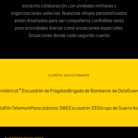
estrecha colaboración con unidades militares y
organizaciones selectas. Nuestros relojes personalizados
están diseñados para ser compañeros confiables tanto
para actividades diarias como situaciones especiales.
Situaciones donde cada segundo cuenta.
CLIENTES SELECCIONADOS
1.º Escuadrón de Fragatas
Brigada de Bomberos de Oslo
Guarnición de
ruega)
Batallón Telemark
Paracaidistas SWE
Escuadrón 335
Grupo de G