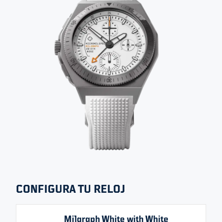
Todas las imágenes
HECHO BAJO PEDIDO
MILGRAPH - WHITE
EDITION
TAMAÑO
GROSOR
RESISTENCIA AL AGUA
42 MM
15 MM
200 M
SELECT VARIANT
CONFIGURA TU RELOJ
Milgraph White with White