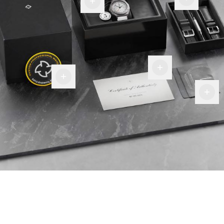
de
más
garantía
Certificado
de
Insignia
autenticidad
Paño de
militar
fibra
premium