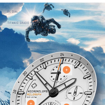
EL DIAL
TITANIO GRADO 5
Chrono
GMT
de 24
The