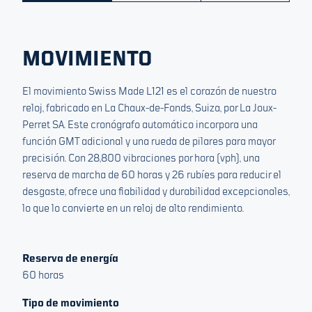
cuatro hendiduras profundas, permite un manejo fluido
incluso cuando se lleva equipo completo. La caja de titanio
microarenado y la tija de cuerda en rojo de alerta ofrecen
una apariencia táctica oscura y resistente. Cada subesfera
MOVIMIENTO
del cronógrafo está claramente etiquetada para una
coordinación sin esfuerzo.
El movimiento Swiss Made L121 es el corazón de nuestro
reloj, fabricado en La Chaux-de-Fonds, Suiza, por La Joux-
Perret SA. Este cronógrafo automático incorpora una
función GMT adicional y una rueda de pilares para mayor
precisión. Con 28,800 vibraciones por hora (vph), una
reserva de marcha de 60 horas y 26 rubíes para reducir el
desgaste, ofrece una fiabilidad y durabilidad excepcionales,
lo que lo convierte en un reloj de alto rendimiento.
Reserva de energía
60 horas
Tipo de movimiento