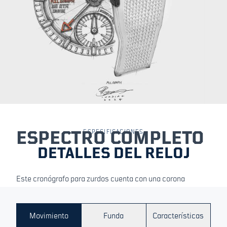
ESPECTRO COMPLETO
ESPECIFICACIONES
DETALLES DEL RELOJ
Este cronógrafo para zurdos cuenta con una corona
reposicionada que mejora la movilidad y la comodidad,
reduciendo las molestias durante actividades de campo y
físicas. El bisel QuadGrip de MICROMILSPEC, con sus
Movimiento
Funda
Características