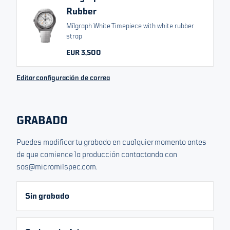
Rubber
RELATED VARIANTS
Milgraph White Timepiece with white rubber
Black Badger Project
strap
Milgraph Black
Sabotage
EUR 3,500
Editar configuración de correa
EUR 3,500
Desde
Cambiar moneda
Todos los precios incluyen IVA/impuestos
GRABADO
Agotado. Suscríbete a nuestra lista y te avisaremos sobre
próximos lanzamientos.
Puedes modificar tu grabado en cualquier momento antes
de que comience la producción contactando con
Tu correo electrónico
sos@micromilspec.com.
Sin grabado
Registrarse para la próxima edición