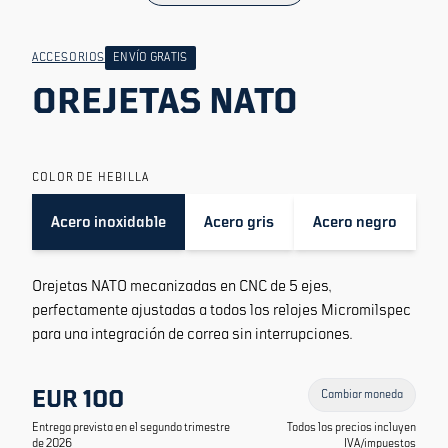
ACCESORIOS
ENVÍO GRATIS
OREJETAS NATO
COLOR DE HEBILLA
Acero inoxidable
Acero gris
Acero negro
Orejetas NATO mecanizadas en CNC de 5 ejes,
perfectamente ajustadas a todos los relojes Micromilspec
para una integración de correa sin interrupciones.
EUR 100
Cambiar moneda
Entrega prevista en el segundo trimestre
Todos los precios incluyen
de 2026
IVA/impuestos