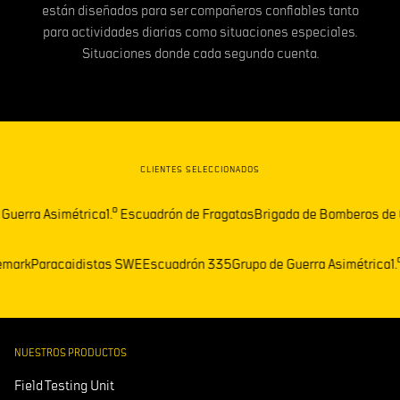
están diseñados para ser compañeros confiables tanto
para actividades diarias como situaciones especiales.
Situaciones donde cada segundo cuenta.
CLIENTES SELECCIONADOS
uerra Asimétrica
1.º Escuadrón de Fragatas
Brigada de Bomberos de O
elemark
Paracaidistas SWE
Escuadrón 335
Grupo de Guerra Asimétric
NUESTROS PRODUCTOS
Field Testing Unit